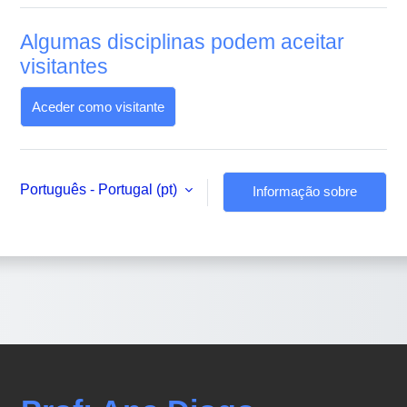
Algumas disciplinas podem aceitar
visitantes
Aceder como visitante
Português - Portugal ‎(pt)‎
Informação sobre
cookies